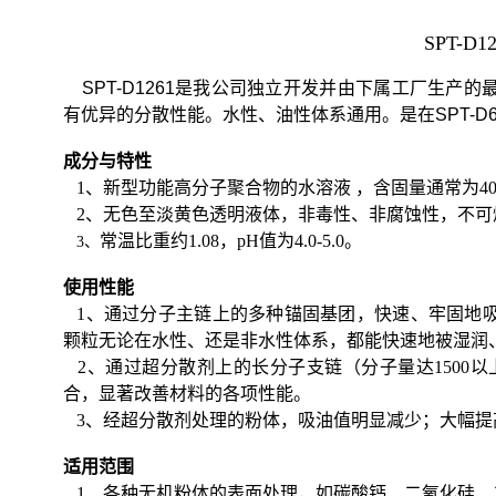
S
PT-D
SPT-D1261
是我公司独立开发并由下属工厂生产的
有优异的分散性能。水性、油性体系通用。是在
SPT-D
成分与特性
1、新型功能高分子聚合物的水溶液 ，含固量通常为
4
2、
无色至淡黄色透明液体，非毒性、非腐蚀性，不可
常温比重约
1.08
，
pH
值为
4.0-5.0
。
3、
使用性能
1、通过分子主链上的多种锚固基团，快速、牢固地
颗粒无论在水性、还是非水性体系，都能快速地被湿润
2、
通过超分散剂上的长分子支链（分子量达
1500
以
合，显著改善材料的各项性能。
3、
经超分散剂处理的粉体，吸油值明显减少；大幅提
适用范围
1、各种无机粉体的表面处理，如碳酸钙、二氧化硅、